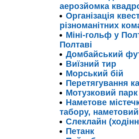
аерозйомка квадр
Організація квест
різноманітних ком
Міні-гольф у Полт
Полтаві
Домбайський фу
Виїзний тир
Морський бій
Перетягування ка
Мотузковий парк
Наметове містеч
табору, наметовий 
Слеклайн (ходінн
Петанк