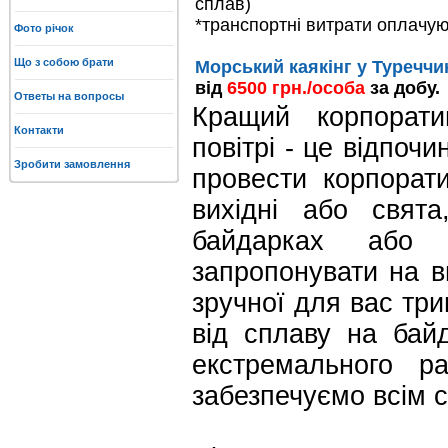
сплав)
*транспортні витрати оплачу
Фото річок
Що з собою брати
Морський каякінг у Туреччи
від
6500 грн./особа
за добу.
Ответы на вопросы
Кращий корпорати
Контакти
повітрі - це відпоч
Зробити замовлення
провести корпорат
вихідні або свят
байдарках або
запропонувати на ви
зручної для вас три
від сплаву на бай
екстремального р
забезпечуємо всім 