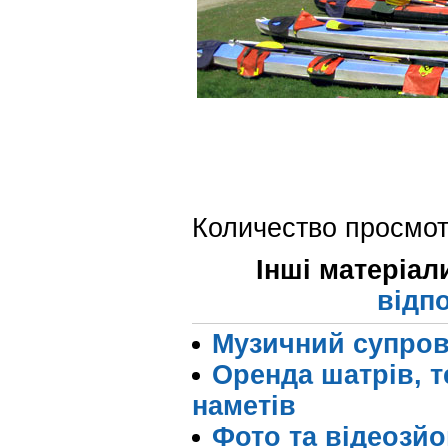
Количество просмот
Інші матеріал
відп
Музичний супров
Оренда шатрів, те
наметів
Фото та відеозйо