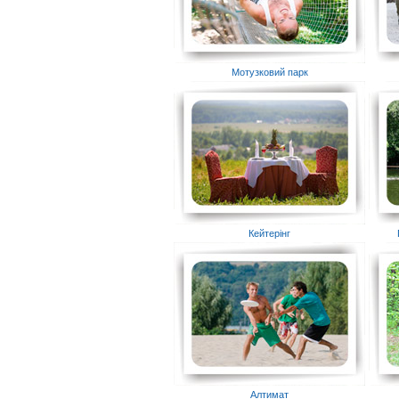
Мотузковий парк
Кейтерінг
Алтимат