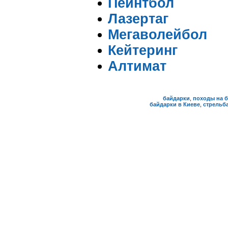
Пейнтбол
Лазертаг
Мегаволейбол
Кейтеринг
Алтимат
байдарки
,
походы на 
байдарки в Киеве
,
стрельба