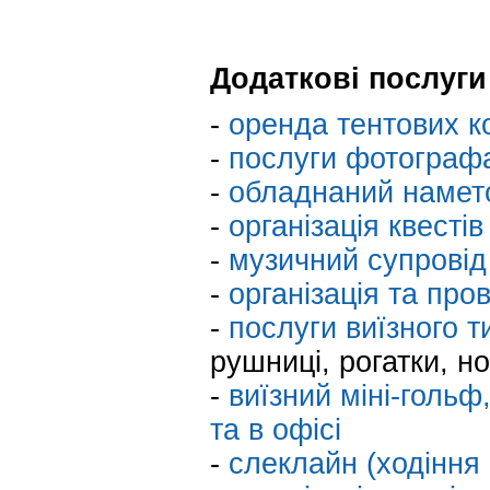
Додаткові послуги
-
оренда тентових к
-
послуги фотографа
-
обладнаний наметов
-
організація квестів
-
музичний супровід
-
організація та про
-
послуги виїзного т
рушниці, рогатки, но
-
виїзний міні-гольф,
та в офісі
-
слеклайн (ходіння 