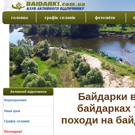
головна
графік сплавів
фотозвіти
Активний відпочинок
Байдарки в
Корпоративи
байдарках 
Наші ціни
походи на бай
Графік сплавів
Експедиції