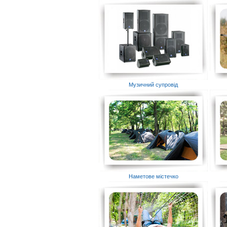
Музичний супровід
Наметове містечко