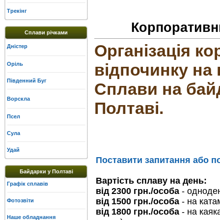
Трекінг
Корпоративни
Сплави річками
Організація к
Дністер
відпочинку на 
Оріль
Південний Буг
Сплави на байд
Ворскла
Полтаві.
Псел
Сула
Удай
Поставити запитання або по
Байдарки у Полтаві
Вартість сплаву на день:
Графік сплавів
від 2300 грн./особа
- одноде
від 1500 грн./особа
- на ката
Фотозвіти
від 1800 грн./особа
- на каяк
Наше обладнання