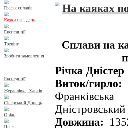
Графік сплавів
Каяки на 1 день
Експедиції
Сплави на к
Трекінг
п
Зробити замовлення
Річка Дністер
Сплави річками
Експедиції
Виток/гирло:
Журавлівка, Харків
Франківськ
Сіверський Донець
Дністровський 
Оріль
Довжина:
135
Псел