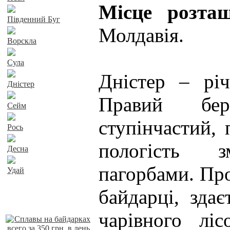
Місце розт
Південний Буг
Молдавія.
Ворскла
Сула
Дністер – річ
Дністер
Правий бер
Сейм
ступінчастий, 
Рось
пологість з
Десна
пагорбами. Про
Удай
байдарці, здає
Наші пропозиції
чарівного лі