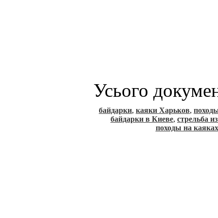
Усього докуме
байдарки
,
каяки Харьков
,
походы
байдарки в Киеве
,
стрельба и
походы на каяка