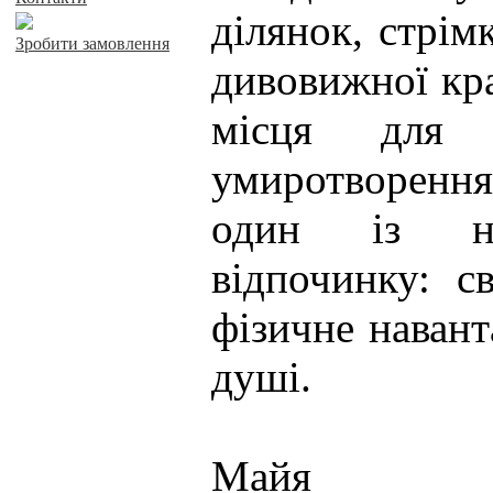
ділянок, стрім
Зробити замовлення
дивовижної кра
місця для 
умиротворенн
один із на
відпочинку: св
фізичне навант
душі.
Майя Х