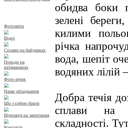
обидва боки 
зелені береги,
Байдарки у Харкові
Фотозвіти
килими польо
Відео
річка напрочу
Сплави на байдарках
вода, шепіт оч
Походи на
катамаранах
водяних лілій –
Фото річок
Наше обладнання
Добра течія до
Що з собою брати
сплави на 
Відповіді на запитання
складності. Ту
Контакти