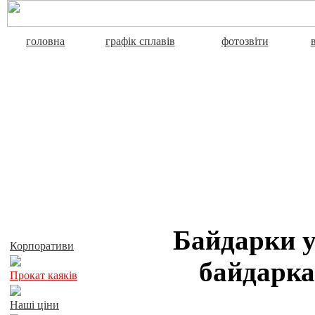
головна
графік сплавів
фотозвіти
Активний відпочинок
Байдарки у
Корпоративи
байдарка
Прокат каяків
Наші ціни