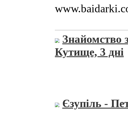
www.baidarki.c
Знайомство з
Кутище, 3 дні
Єзупіль - Пет