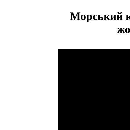
Морський к
жо