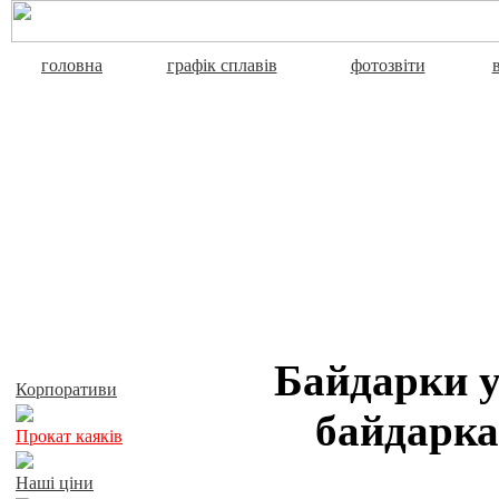
головна
графік сплавів
фотозвіти
Активний відпочинок
Байдарки у
Корпоративи
байдарка
Прокат каяків
Наші ціни