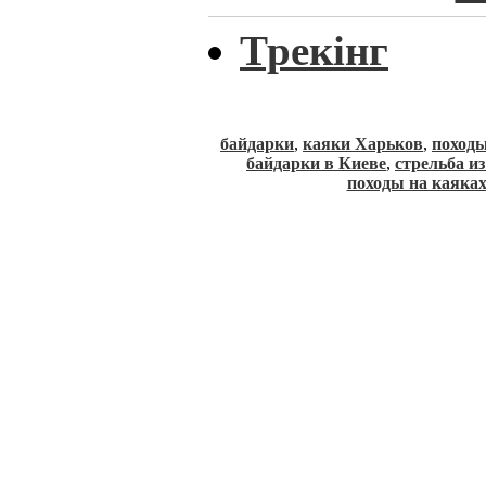
Трекінг
байдарки
,
каяки Харьков
,
походы
байдарки в Киеве
,
стрельба и
походы на каяка