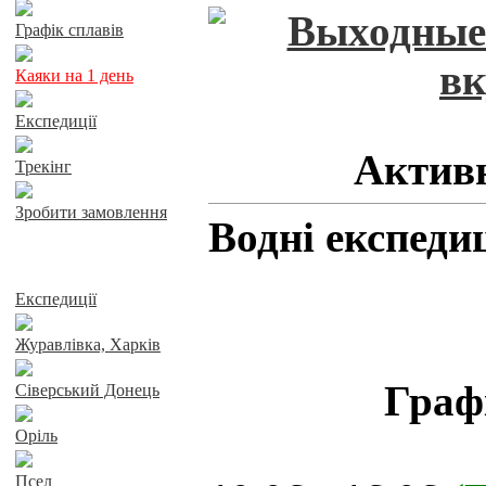
Графік сплавів
Каяки на 1 день
Експедиції
Актив
Трекінг
Зробити замовлення
Водні експедиц
Сплави річками
Експедиції
Журавлівка, Харків
Графі
Сіверський Донець
Оріль
Псел