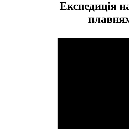
Експедиція н
плавням