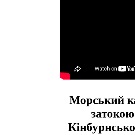
Морський к
затокою
Кінбурнської