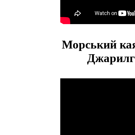
Морський кая
Джарилга