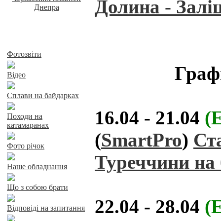
Долина - Залі
Байдарки у Харкові
Фотозвіти
Графі
Відео
Сплави на байдарках
16.04 - 21.04
(
Походи на
катамаранах
(
SmartPro
)
Ст
Фото річок
Туреччини на
Наше обладнання
Що з собою брати
22.04 - 28.04
(
Відповіді на запитання