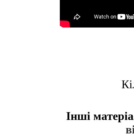
Кі
Інші матері
в