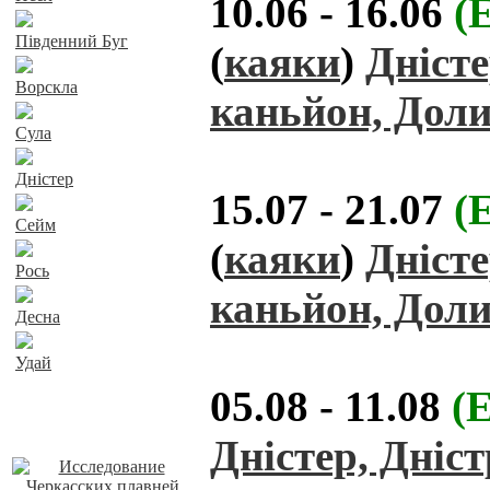
10.06 - 16.06
(
Південний Буг
(
каяки
)
Дністе
Ворскла
каньйон, Доли
Сула
Дністер
15.07 - 21.07
(
Сейм
(
каяки
)
Дністе
Рось
каньйон, Доли
Десна
Удай
05.08 - 11.08
(
Наші пропозиції
Дністер, Дніс