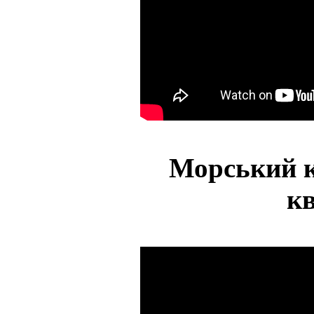
Морський к
кв