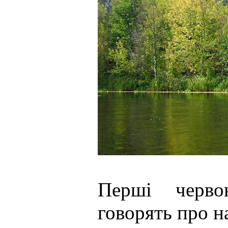
Перші черво
говорять про н