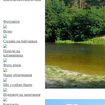
Байдарки у Харкові
Фотозвіти
Відео
Сплави на байдарках
Походи на
катамаранах
Фото річок
Наше обладнання
Що з собою брати
Відповіді на запитання
Контакти