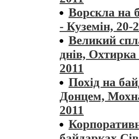
Ворскла на 
- Куземін, 20-
Великий спл
днів, Охтирка 
2011
Похід на ба
Донцем, Мохна
2011
Корпоративн
байдарках Сів