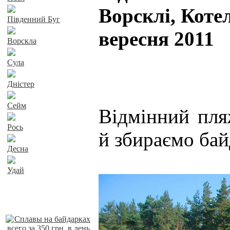
Ворсклі, Котел
Південний Буг
вересня 2011
Ворскла
Сула
Дністер
Сейм
Відмінний пля
Рось
й збираємо бай
Десна
Удай
Наші пропозиції