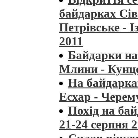
байдарках Сі
Петрівське - І
2011
Байдарки на
Млини - Кунце
На байдарка
Есхар - Черем
Похід на ба
21-24 серпня 