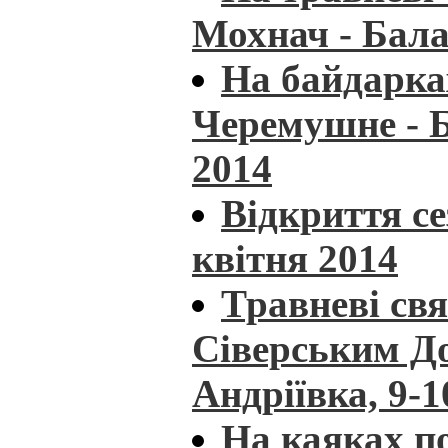
Мохнач - Бала
На байдарка
Черемушне - Б
2014
Відкриття се
квітня 2014
Травневі св
Сіверським До
Андріївка, 9-
На каяках по