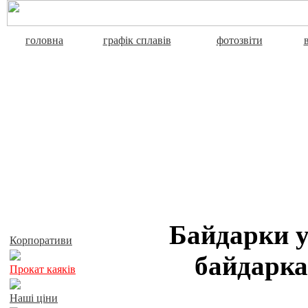
головна
графік сплавів
фотозвіти
Активний відпочинок
Байдарки у
Корпоративи
байдарка
Прокат каяків
Наші ціни