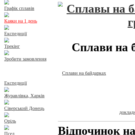
Графік сплавів
Каяки на 1 день
Експедиції
Сплави на 
Трекінг
Зробити замовлення
Сплави на байдарках
Сплави річками
Експедиції
Журавлівка, Харків
Сіверський Донець
докла
Оріль
Відпочинок на
Псел