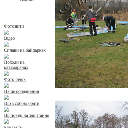
Байдарки у Харкові
Фотозвіти
Відео
Сплави на байдарках
Походи на
катамаранах
Фото річок
Наше обладнання
Що з собою брати
Відповіді на запитання
Контакти