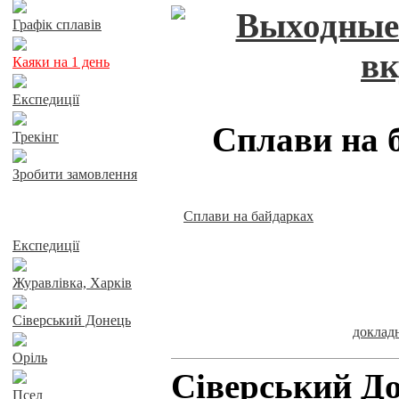
Графік сплавів
Каяки на 1 день
Експедиції
Сплави на 
Трекінг
Зробити замовлення
Сплави на байдарках
Сплави річками
Експедиції
Журавлівка, Харків
Сіверський Донець
докла
Оріль
Сіверський До
Псел