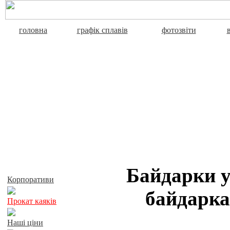
головна
графік сплавів
фотозвіти
Активний відпочинок
Байдарки у
Корпоративи
байдарка
Прокат каяків
Наші ціни