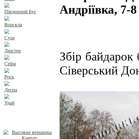
Андріївка, 7-8
Південний Буг
Ворскла
Сула
Дністер
Збір байдарок 
Сейм
Сіверський До
Рось
Десна
Удай
Наші пропозиції