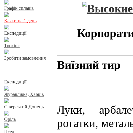
Графік сплавів
Каяки на 1 день
Корпорати
Експедиції
Трекінг
Зробити замовлення
Виїзний тир
Сплави річками
Експедиції
Журавлівка, Харків
Луки, арбале
Сіверський Донець
Оріль
рогатки, метал
Псел