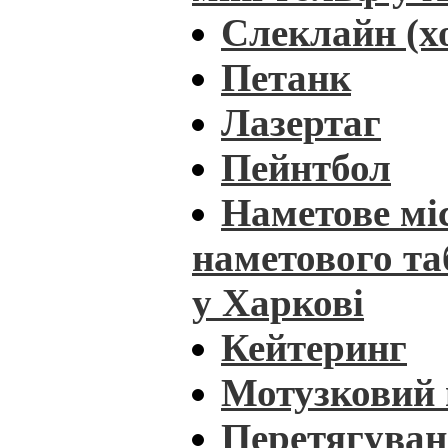
Слеклайн (хо
Петанк
Лазертаг
Пейнтбол
Наметове мі
наметового та
у Харкові
Кейтеринг
Мотузковий
Перетягуван