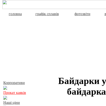
головна
графік сплавів
фотозвіти
Активний відпочинок
Байдарки у
Корпоративи
байдарка
Прокат каяків
Наші ціни