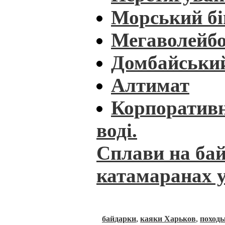
Морський бі
Мегаволейб
Домбайськи
Алтимат
Корпоративн
воді.
Сплави на бай
катамаранах у
байдарки
,
каяки Харьков
,
походы