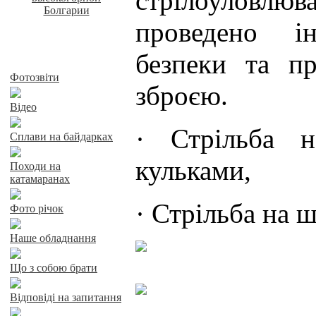
стрілоуловлю
проведено і
безпеки та п
Байдарки у Харкові
Фотозвіти
зброєю.
Відео
· Стрільба н
Сплави на байдарках
кульками,
Походи на
катамаранах
· Стрільба на ш
Фото річок
Наше обладнання
Що з собою брати
Відповіді на запитання