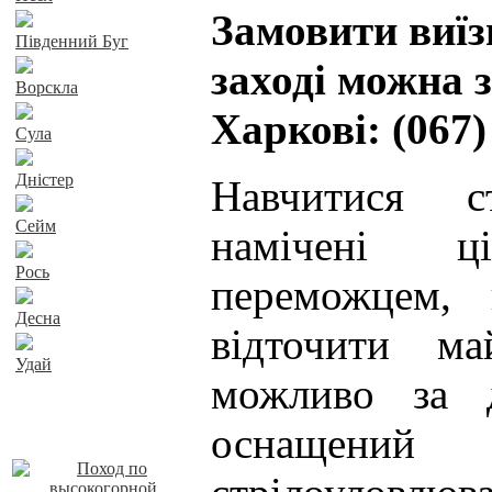
Замовити виї
Південний Буг
заході можна 
Ворскла
Харкові: (067)
Сула
Дністер
Навчитися с
Сейм
намічені ц
Рось
переможцем, 
Десна
відточити ма
Удай
можливо за 
Наші пропозиції
оснащен