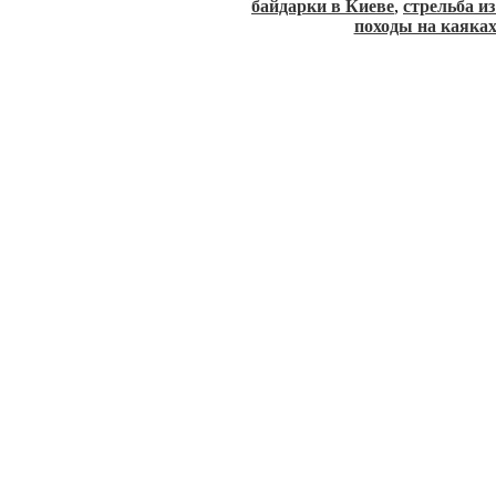
байдарки в Киеве
,
стрельба и
походы на каяка