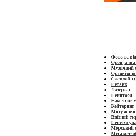
Фото та ві
Оренда шатр
Музичний 
Організаці
Слеклайн (
Петанк
Лазертаг
Пейнтбол
Наметове м
Кейтеринг
Мотузкови
Виїзний ти
Перетягува
Морський 
Мегаволей