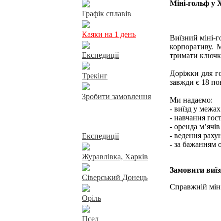
Міні-гольф у 
Графік сплавів
Каяки на 1 день
Виїзний міні-г
корпоративу. 
Експедиції
тримати ключку
Доріжки для г
Трекінг
завжди є 18 п
Зробити замовлення
Ми надаємо:
- виїзд у межа
- навчання гос
Сплави річками
- оренда м’ячі
- ведення раху
Експедиції
- за бажанням 
Журавлівка, Харків
Замовити виїз
Сіверський Донець
Справжній міні
Оріль
Псел