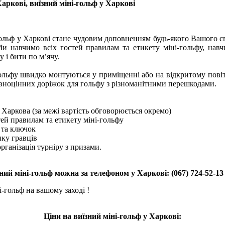
Харкові, виїзний міні-гольф у Харкові
ольф у Харкові стане чудовим доповненням будь-якого Вашого св
Ми навчимо всіх гостей правилам та етикету міні-гольфу, нав
 і бити по м’ячу.
ольфу швидко монтуються у приміщенні або на відкритому повітр
овноцінних доріжок для гольфу з різноманітними перешкодами.
х Харкова (за межі вартість обговорюється окремо)
тей правилам та етикету міні-гольфу
в та ключок
нку гравців
організація турніру з призами.
ний міні-гольф можна за телефоном у Харкові: (067) 724-52-13
-гольф на вашому заході !
Ціни на виїзний міні-гольф у Харкові: