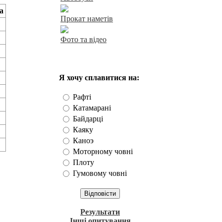
а
Прокат наметів
Фото та відео
Наше опитування
Я хочу сплавитися на:
Рафті
Катамарані
Байдарці
Каяку
Каноэ
Моторному човні
Плоту
Гумовому човні
Результати
Інші опитування