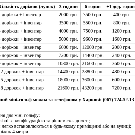
Кількість доріжок (лунок)
3 години
6 годин
+1 дод. годин
1 доріжка + інвентар
2000 грн.
3500 грн.
400 грн.
2 доріжки + інвентар
3500 грн.
5500 грн.
800 грн.
3 доріжки + інвентар
4000 грн.
7500 грн.
1200 грн.
4 доріжки + інвентар
5000 грн.
9600 грн.
1600 грн.
5 доріжок + інвентар
6000 грн.
12000 грн.
2000 грн.
6 доріжок + інвентар
7200 грн.
14400 грн.
2400 грн.
9 доріжок + інвентар
10800 грн.
21600 грн.
3600 грн.
12 доріжок + інвентар
14400 грн.
28800 грн.
4800 грн.
15 доріжок + інвентар
18000 грн.
36000 грн.
6000 грн.
18 доріжок + інвентар
21600 грн.
43200 грн.
7200 грн.
ний міні-гольф можна за телефоном у Харкові: (067) 724-52-13
я для міні-гольфу:
ізні за конфігурацією та рівнем складності;
легко встановлюються в будь-якому приміщенні або на вулиці;
ріжок 4 метри.