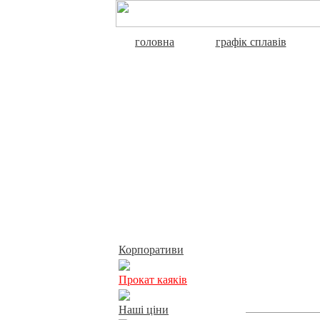
головна
графік сплавів
Активний відпочинок
Корпоративи
Прокат каяків
Наші ціни