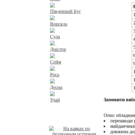
Південний Буг
Ворскла
Сула
Дністер
Сейм
Рось
Десна
Замовити виїз
Удай
Опис обладнанн
Наші пропозиції
перешкоди р
майданчики 
довжина до