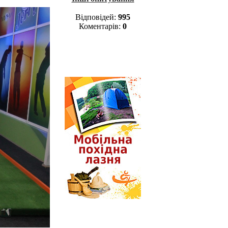
Відповідей:
995
Коментарів:
0
Лазня у поході