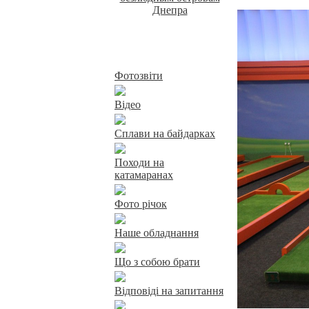
Байдарки у Харкові
Фотозвіти
Відео
Сплави на байдарках
Походи на
катамаранах
Фото річок
Наше обладнання
Що з собою брати
Відповіді на запитання