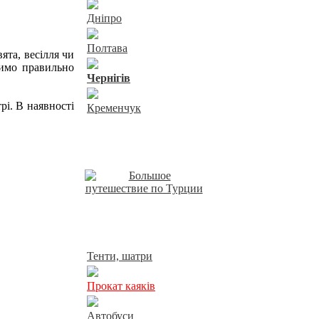
Дніпро
Полтава
ята, весілля чи
чимо правильно
Чернiгiв
і. В наявності
Кременчук
Відпочинок у Харкові
Прокат у Харкові
Тенти, шатри
Прокат каяків
Автобуси