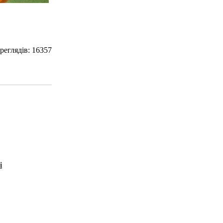
ереглядів: 16357
і