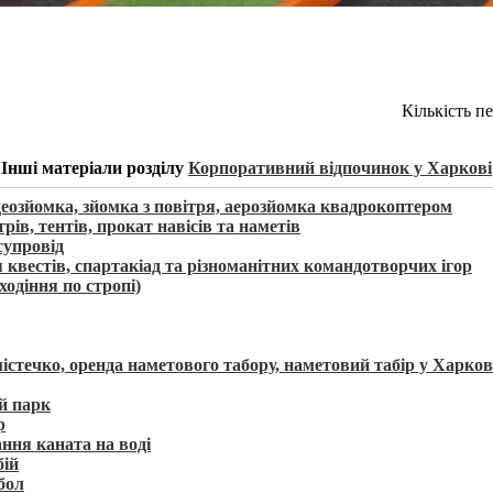
Кількість п
Інші матеріали розділу
Корпоративний відпочинок у Харкові
деозйомка, зйомка з повітря, аерозйомка квадрокоптером
ів, тентів, прокат навісів та наметів
супровід
я квестів, спартакіад та різноманітних командотворчих ігор
ходіння по стропі)
істечко, оренда наметового табору, наметовий табір у Харков
й парк
р
ння каната на воді
бій
бол