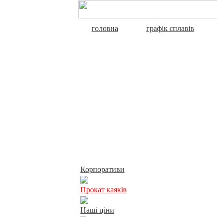
головна
графік сплавів
Активний відпочинок
Корпоративи
Прокат каяків
Наші ціни