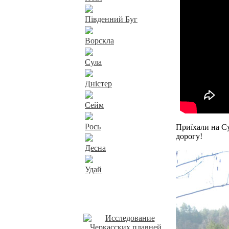
Південний Буг
Ворскла
Сула
Дністер
Сейм
Рось
Приїхали на Су
дорогу!
Десна
Удай
Наші пропозиції