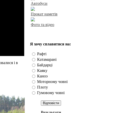
Автобуси
Прокат наметів
Фото та відео
Наше опитування
Я хочу сплавитися на:
Рафті
Катамарані
овалися і в
Байдарці
Каяку
Каноэ
Моторному човні
Плоту
Гумовому човні
Результати