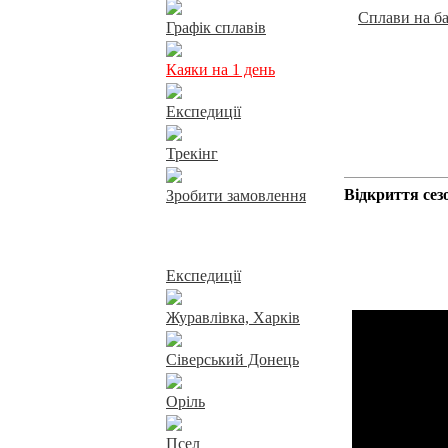
Сплави на б
Графік сплавів
Каяки на 1 день
Експедиції
Трекінг
Відкриття сезо
Зробити замовлення
Сплави річками
Експедиції
Журавлівка, Харків
Сіверський Донець
Оріль
Псел