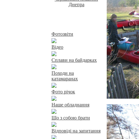
Байдарки у Харкові
Фотозвіти
Відео
Сплави на байдарках
Походи на
катамаранах
Фото річок
Наше обладнання
Що з собою брати
Відповіді на запитання