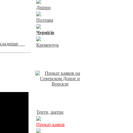
Дніпро
Полтава
Чернiгiв
окладніше
Кременчук
Відпочинок у Харкові
Прокат у Харкові
Тенти, шатри
Прокат каяків