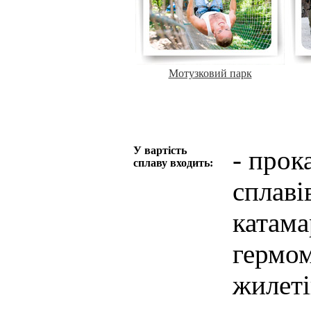
Мотузковий парк
У вартість
- прок
сплаву входить:
сплаві
катама
гермом
жилеті