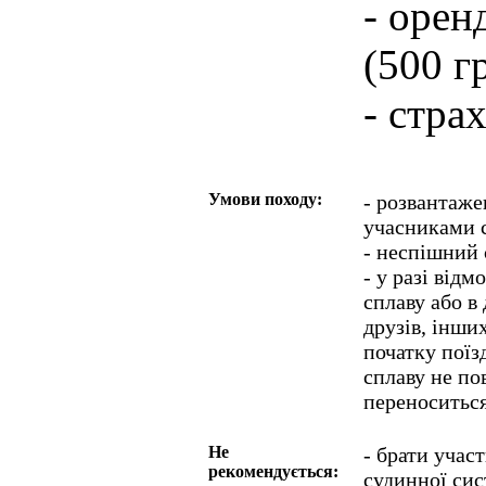
- орен
(500 г
- стра
Умови походу:
- розвантаже
учасниками с
- неспішний 
- у разі відм
сплаву або в 
друзів, інши
початку поїз
сплаву не по
переноситьс
Не
- брати учас
рекомендується:
судинної сис