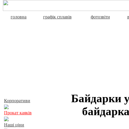
головна
графік сплавів
фотозвіти
Активний відпочинок
Байдарки у
Корпоративи
байдарка
Прокат каяків
Наші ціни