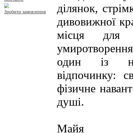
ділянок, стрім
Зробити замовлення
дивовижної кр
місця для 
умиротворенн
один із на
відпочинку: с
фізичне наван
душі.
Майя Х