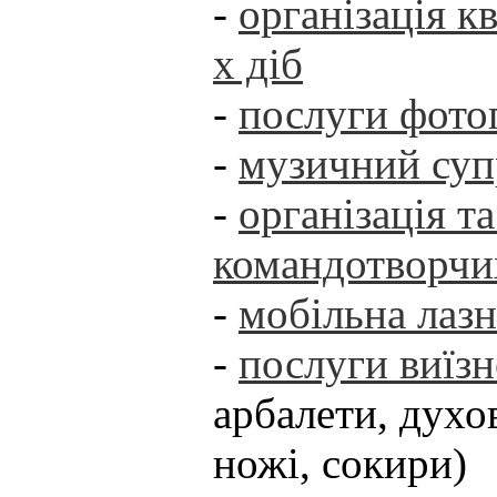
-
організація кв
х діб
-
послуги фотог
-
музичний суп
-
організація т
командотворчи
-
мобільна лаз
-
послуги виїзн
арбалети, духо
ножі, сокири)