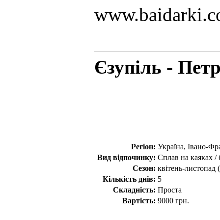
www.baidarki.c
Єзупіль - Петр
Регіон:
Україна, Івано-Фр
Вид відпочинку:
Сплав на каяках /
Сезон:
квітень-листопад (
Кількість днів:
5
Складність:
Проста
Вартість:
9000 грн.