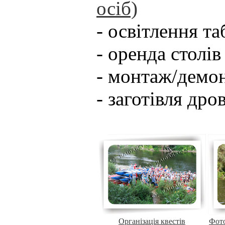
осіб)
- освітлення т
- оренда столів
- монтаж/демо
- заготівля дро
Організація квестів
Фото