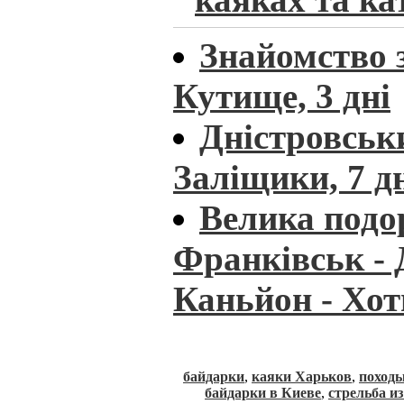
Знайомство з
Кутище, 3 дні
Дністровськ
Заліщики, 7 д
Велика подо
Франківськ - 
Каньйон - Хот
байдарки
,
каяки Харьков
,
походы
байдарки в Киеве
,
стрельба и