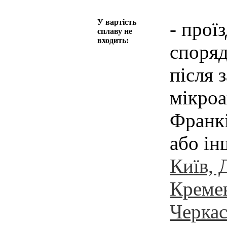
У вартість
- прої
сплаву не
входить:
споряд
після 
мікроа
Франкі
або ін
Київ, 
Кремен
Черка