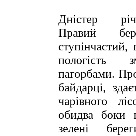
Дністер – річ
Правий бер
ступінчастий, 
пологість з
пагорбами. Пр
байдарці, зда
чарівного лі
обидва боки 
зелені бере