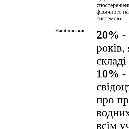
спостереженн
фізичного н
системою.
Наші знижки:
20%
- 
років,
складі
10%
-
свідо
про п
водних
всім у