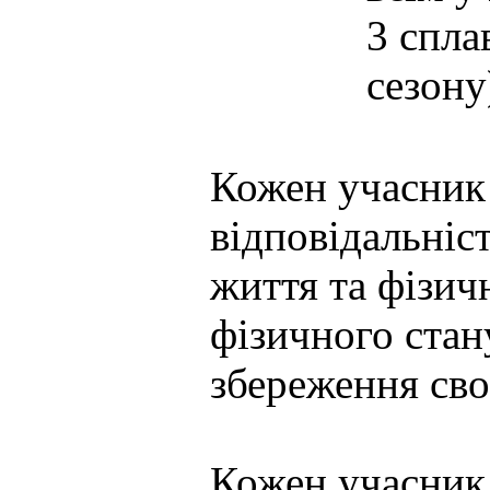
3 спла
сезону
Кожен учасник 
відповідальніс
життя та фізич
фізичного стану
збереження сво
Кожен учасник 