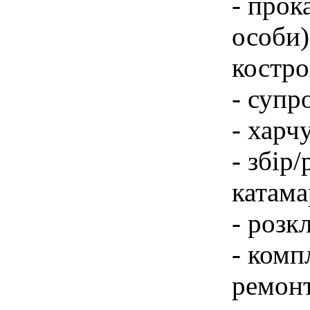
- прок
особи)
костро
- супр
- харч
- збір
катама
- розк
- комп
ремон