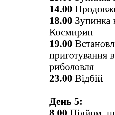
14.00
Продовже
18.00
Зупинка н
Космирин
19.00
Встановл
приготування в
риболовля
23.00
Відбій
День 5:
8.00
Підйом, пр