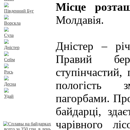
Місце розт
Південний Буг
Молдавія.
Ворскла
Сула
Дністер – річ
Дністер
Правий бер
Сейм
ступінчастий, 
Рось
пологість з
Десна
пагорбами. Пр
Удай
байдарці, зда
Наші пропозиції
чарівного лі