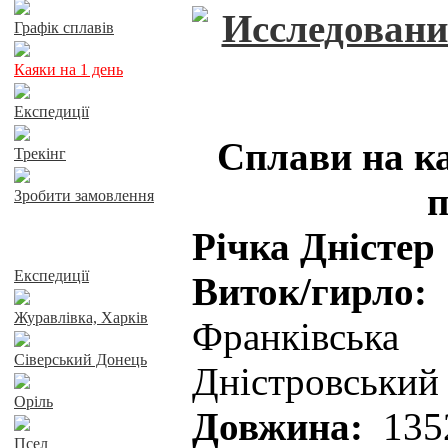
Графік сплавів
Каяки на 1 день
Експедиції
Сплави на к
Трекінг
п
Зробити замовлення
Річка Дністер
Сплави річками
Експедиції
Виток/гирло:
Журавлівка, Харків
Франківськ
Сіверський Донець
Дністровський 
Оріль
Довжина:
135
Псел