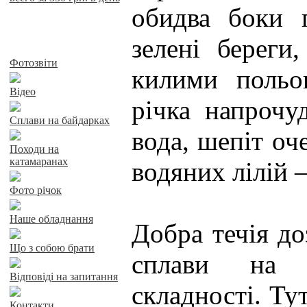
обидва боки 
зелені береги,
Байдарки у Харкові
Фотозвіти
килими польо
Відео
річка напрочу
Сплави на байдарках
вода, шепіт оч
Походи на
катамаранах
водяних лілій –
Фото річок
Наше обладнання
Добра течія до
Що з собою брати
сплави на 
Відповіді на запитання
складності. Ту
Контакти