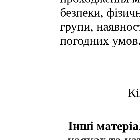
безпеки, фізич
групи, наявнос
погодних умов
Кі
Інші матеріа
каяках та ка