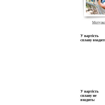
Мотузк
У вартість
сплаву входит
У вартість
сплаву не
входить: