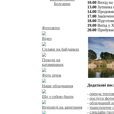
10.00
Вихід на
13.00
Зупинка н
14.00
Продовже
17.00
Закінченн
Байдарки у Харкові
18.00
Підготовк
19.00
Виїзд у Х
Фотозвіти
20.00
Прибуває
Відео
Сплави на байдарках
Походи на
катамаранах
Фото річок
Додаткові пос
Наше обладнання
-
оренда тенто
Що з собою брати
-
послуги фотог
-
обладнаний на
Відповіді на запитання
-
транспортне 
-
слеклайн (ход