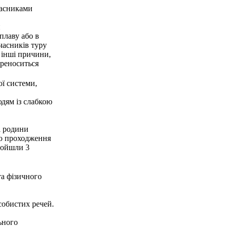
часниками
и
сплаву або в
учасників туру
а інші причини,
ереноситься
ої системи,
дям із слабкою
і родини
о проходження
ройшли 3
та фізичного
собистих речей.
ьного