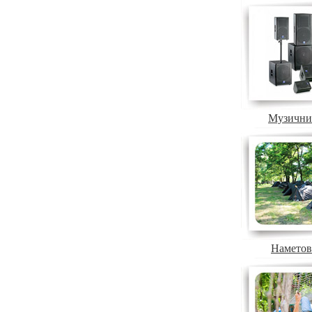
Музични
Наметов