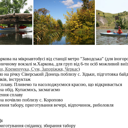
ркова на мікроавтобусі від станції метро "Заводська" (для іногор
зничному вокзалі м.Харкова, для груп від 6-ти осіб можливий виї
и, Кременчука, Сум, Запоріжжя, Черкас
)
 на річку Сіверський Донець поблизу с. Зідьки, підготовка байд
яків, інструктаж
плаву. Пливемо та насолоджуємося красою, що відкривається
а обід. Купаємось, засмагаємо
ння сплаву
а ночівлю поблизу с. Коропово
ння табору, приготування вечері, відпочинок, риболовля
):
иготування сніданку, збирання табору