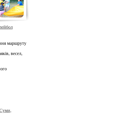
лейбол
чення маршруту
яків, весел,
вого
 Суми,