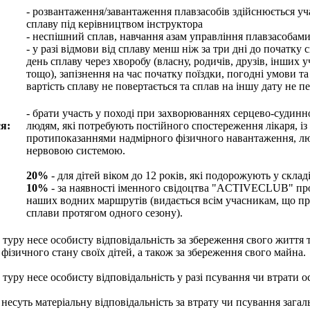
- розвантаження/завантаження плавзасобів здійснюється у
сплаву під керівництвом інструктора
- неспішний сплав, навчання азам управління плавзасобам
- у разі відмови від сплаву менш ніж за три дні до початку 
день сплаву через хворобу (власну, родичів, друзів, інших 
тощо), запізнення на час початку поїздки, погодні умови т
вартість сплаву не повертається та сплав на іншу дату не п
- брати участь у поході при захворюваннях серцево-судинн
я:
людям, які потребують постійного спостереження лікаря, із
протипоказаннями надмірного фізичного навантаження, лю
нервовою системою.
20%
- для дітей віком до 12 років, які подорожують у склад
10%
- за наявності іменного свідоцтва "ACTIVECLUB" пр
наших водних маршрутів (видається всім учасникам, що п
сплави протягом одного сезону).
туру несе особисту відповідальність за збереження свого життя 
 фізичного стану своїх дітей, а також за збереження свого майна.
туру несе особисту відповідальність у разі псування чи втрати о
несуть матеріальну відповідальність за втрату чи псування загал