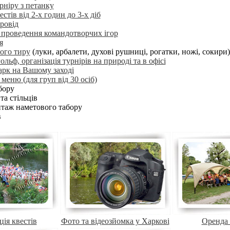
урніру з петанку
естів від 2-х годин до 3-х діб
ровід
а проведення командотворчих ігор
я
ого тиру
(луки, арбалети, духові рушниці, рогатки, ножі, сокири)
ольф, організація турнірів на природі та в офісі
арк на Вашому заході
 меню (для груп від 30 осіб)
бору
та стільців
нтаж наметового табору
в
ція квестів
Фото та відеозйомка у Харкові
Оренда 