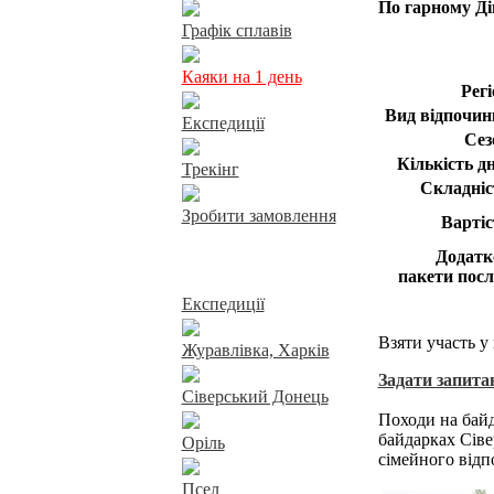
По гарному Ді
Графік сплавів
Каяки на 1 день
Регі
Вид відпочин
Експедиції
Сез
Кількість дн
Трекінг
Складніс
Зробити замовлення
Вартіс
Додатк
Сплави річками
пакети посл
Експедиції
Взяти участь у
Журавлівка, Харків
Задати запита
Сіверський Донець
Походи на байд
байдарках Сіве
Оріль
сімейного відп
Псел