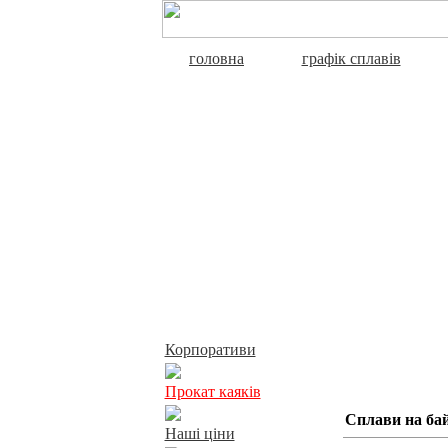
головна
графік сплавів
Активний відпочинок
Корпоративи
Прокат каяків
Сплави на бай
Наші ціни