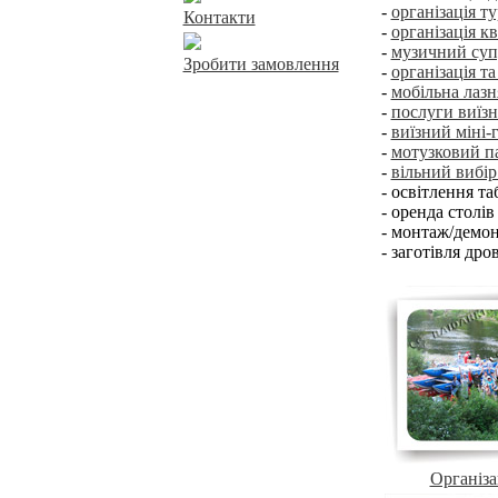
-
організація т
Контакти
-
організація кв
-
музичний суп
Зробити замовлення
-
організація т
-
мобільна лазн
-
послуги виїзн
-
виїзний міні-г
-
мотузковий п
-
вільний вибір
- освітлення та
- оренда столів 
- монтаж/демо
- заготівля дро
Організа