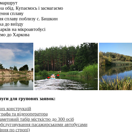
 маршрут
а обід. Купаємось і засмагаємо
ння сплаву
я сплаву поблизу с. Бишкин
а до виїзду
арків на мікроавтобусі
мо до Харкова
луги для групових заявок:
вих конструкцій
рафа та відеооператора
метовий табір місткістю до 300 осіб
обслуговування пасажирськими автобусами
іння по стропі)