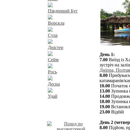
Південний Буг
Ворскла
Сула
Дністер
День 1:
Сейм
7.00
Виїзд із Ха
зустріч на залі
Дніпра, Полтав
Рось
8.00
Прибуваємо
катамаранів/ка
Десна
10.00
Початок с
13.00
Зупинка н
Удай
14.00
Продовже
18.00
Зупинка н
19.00
Встановле
Наші пропозиції
23.00
Відбій
День 2 (четвер
8.00
Підйом, пр