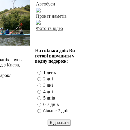
Автобуси
Прокат наметів
Фото та відео
Наше опитування
На скільки днів Ви
готові вирушити у
одніх груп -
водну подорож:
зд з
Києва,
1 день
арок/
2 дні
3 дні
4 дні
5 днів
6-7 днів
більше 7 днів