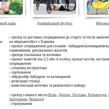
овий парк
Домбайський футбол
Мегаво
- проїзд та доставка спорядження до старту та після закін
ь:
на мікроавтобусі з Харкова
- прокат спорядження для сплавів - байдарок/катамаранів/ка
гермомішків, рятувальних жилетів
- оренда спальника та килимка
- прокат наметів (на 2,3 або 4 особи), прокат котлів, костро
спорядження
- супровід інструктора
- харчування
- збір/розбір байдарок та катамаранів
- розкладні стільці
- комплектація аптечки та ремонтного набору
- проїзд з іншого міста (
Київ, Дніпро, Полтава, Кременчук,
Запоріжжя, Черкаси
)
- страхування