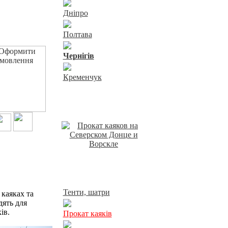
Дніпро
Полтава
Чернiгiв
Кременчук
Відпочинок у Харкові
Прокат у Харкові
Тенти, шатри
каяках та
дять для
ів.
Прокат каяків