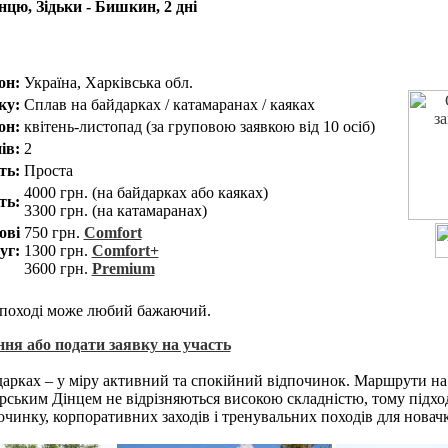
нцю, Зідьки - Бишкин, 2 дні
он:
Україна, Харківська обл.
ку:
Сплав на байдарках / катамаранах / каяках
он:
квітень-листопад (за груповою заявкою від 10 осіб)
ів:
2
ть:
Проста
4000 грн. (на байдарках або каяках)
ть:
3300 грн. (на катамаранах)
ові
750 грн.
Comfort
уг:
1300 грн.
Comfort+
3600 грн.
Premium
 поході може любий бажаючий.
ння або подати заявку на участь
арках – у міру активний та спокійний відпочинок. Маршрути на 
рським Дінцем не відрізняються високою складністю, тому підхо
очинку, корпоративних заходів і тренувальних походів для новачк