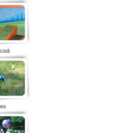
гольф
анк