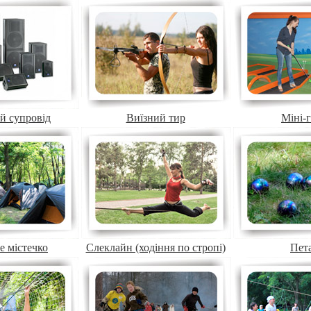
й супровід
Виїзний тир
Міні-
е містечко
Слеклайн (ходіння по стропі)
Пет